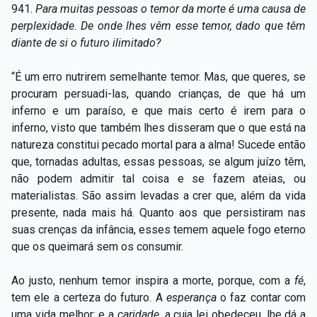
941.
Para muitas pessoas o temor da morte é uma causa de
perplexidade. De onde lhes vêm esse temor, dado que têm
diante de si o futuro ilimitado?
“É um erro nutrirem semelhante temor. Mas, que queres, se
procuram persuadi-las, quando crianças, de que há um
inferno e um paraíso, e que mais certo é irem para o
inferno, visto que também lhes disseram que o que está na
natureza constitui pecado mortal para a alma! Sucede então
que, tornadas adultas, essas pessoas, se algum juízo têm,
não podem admitir tal coisa e se fazem ateias, ou
materialistas. São assim levadas a crer que, além da vida
presente, nada mais há. Quanto aos que persistiram nas
suas crenças da infância, esses temem aquele fogo eterno
que os queimará sem os consumir.
Ao justo, nenhum temor inspira a morte, porque, com a
fé
,
tem ele a certeza do futuro. A
esperança
o faz contar com
uma vida melhor; e a
caridade
, a cuja lei obedeceu, lhe dá a