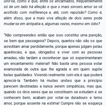
unir-se, como é que, entre os encarnados, frequentemente
só de um lado há afeição e que o mais sincero amor se vê
acolhido com indiferença e, até, com repulsão? Como é,
além disso, que a mais viva afeição de dois seres pode
mudar-se em antipatia e, algumas vezes, mesmo em ódio?
“Não compreendes então que isso constitui uma punição,
se bem que passageira? Depois, quantos não são os que
acreditam amar perdidamente, porque apenas julgam pelas
aparências, e que, obrigados a viver com as pessoas
amadas, não tardam a reconhecer que só experimentaram
um encantamento material! Não basta uma pessoa estar
enamorada de outra que lhe agrada e em quem supõe
belas qualidades. Vivendo realmente com ela é que poderá
apreciá-la. Também há muitas uniões que a princípio
parecem destinadas a nunca serem simpáticas, mas que,
quando os dois seres que as constituem se estudam e se
conhecem bem, acabam por votar-se duradouro e terno
amor, porque assente na estima! Cumpre não se esqueça