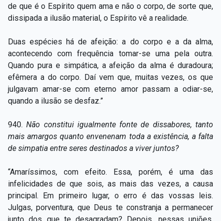
de que é o Espírito quem ama e não o corpo, de sorte que,
dissipada a ilusão material, o Espírito vê a realidade.
Duas espécies há de afeição: a do corpo e a da alma,
acontecendo com frequência tomar-se uma pela outra.
Quando pura e simpática, a afeição da alma é duradoura;
efêmera a do corpo. Daí vem que, muitas vezes, os que
julgavam amar-se com eterno amor passam a odiar-se,
quando a ilusão se desfaz.”
940.
Não constitui igualmente fonte de dissabores, tanto
mais amargos quanto envenenam toda a existência, a falta
de simpatia entre seres destinados a viver juntos?
“Amaríssimos, com efeito. Essa, porém, é uma das
infelicidades de que sois, as mais das vezes, a causa
principal. Em primeiro lugar, o erro é das vossas leis.
Julgas, porventura, que Deus te constranja a permanecer
junto dos que te desagradam? Depois, nessas uniões,