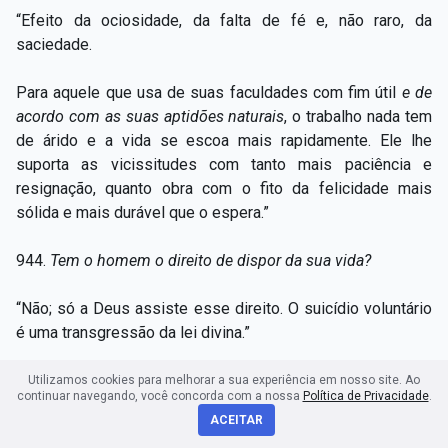
“Efeito da ociosidade, da falta de fé e, não raro, da
saciedade.
Para aquele que usa de suas faculdades com fim útil
e de
acordo com as suas aptidões naturais
, o trabalho nada tem
de árido e a vida se escoa mais rapidamente. Ele lhe
suporta as vicissitudes com tanto mais paciência e
resignação, quanto obra com o fito da felicidade mais
sólida e mais durável que o espera.”
944.
Tem o homem o direito de dispor da sua vida?
“Não; só a Deus assiste esse direito. O suicídio voluntário
é uma transgressão da lei divina.”
a) —
Não é sempre voluntário o suicídio?
Utilizamos cookies para melhorar a sua experiência em nosso site. Ao
continuar navegando, você concorda com a nossa
Política de Privacidade
.
ACEITAR
“O louco que se mata não sabe o que faz.”