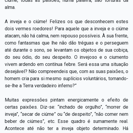
ciúme, todas as paixões, numa palavra, são torturas da
alma.
A inveja e o ciúme! Felizes os que desconhecem estes
dois vermes roedores! Para aquele que a inveja e o ciúme
atacam, não há calma, nem repouso possíveis. À sua frente,
como fantasmas que lhe não dão tréguas e o perseguem
até durante o sono, se levantam os objetos de sua cobiça,
do seu ódio, do seu despeito. O invejoso e o ciumento
vivem ardendo em contínua febre. Será essa uma situação
desejável? Não compreendeis que, com as suas paixões, o
homem cria para si mesmo suplícios voluntários, tornando-
se-lhe a Terra verdadeiro inferno?”
Muitas expressões pintam energicamente o efeito de
certas paixões. Diz-se: “inchado de orgulho”, “morrer de
inveja”, “secar de ciúme” ou “de despeito”, “não comer nem
beber de ciúmes”, etc. Esse quadro é sumamente real.
Acontece até não ter a inveja objeto determinado. Há