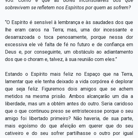
936.
Como é que as dores inconsoláveis dos que
sobrevivem se refletem nos Espíritos por quem as sofrem?
“O Espírito é sensível à lembrança e às saudades dos que
lhe eram caros na Terra; mas, uma dor incessante e
desarrazoada o toca penosamente, porque nessa dor
excessiva ele vê falta de fé no futuro e de confiança em
Deus e, por conseguinte, um obstáculo ao adiantamento
dos que o choram e, talvez, à sua reunião com eles.”
Estando o Espírito mais feliz no Espaço que na Terra,
lamentar que ele tenha deixado a vida corpórea é deplorar
que seja feliz. Figuremos dois amigos que se achem
metidos na mesma prisão. Ambos alcançarão um dia a
liberdade, mas um a obtém antes do outro. Seria caridoso
que o que continuou preso se entristecesse porque o seu
amigo foi libertado primeiro? Não haveria, de sua parte,
mais egoísmo do que afeição em querer que do seu
cativeiro e do seu sofrer partilhasse o outro por igual