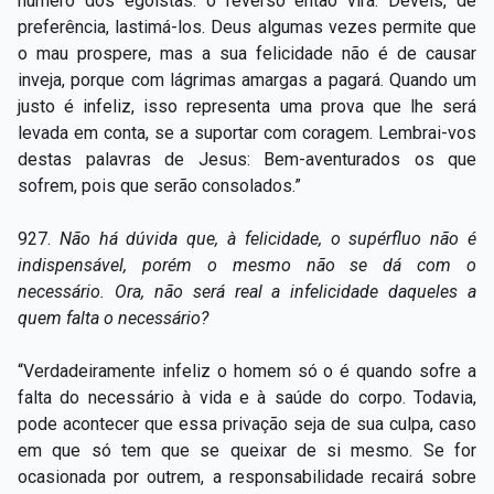
número dos egoístas: o reverso então virá. Deveis, de
preferência, lastimá-los. Deus algumas vezes permite que
o mau prospere, mas a sua felicidade não é de causar
inveja, porque com lágrimas amargas a pagará. Quando um
justo é infeliz, isso representa uma prova que lhe será
levada em conta, se a suportar com coragem. Lembrai-vos
destas palavras de Jesus: Bem-aventurados os que
sofrem, pois que serão consolados.”
927.
Não há dúvida que, à felicidade, o supérfluo não é
indispensável, porém o mesmo não se dá com o
necessário. Ora, não será real a infelicidade daqueles a
quem falta o necessário?
“Verdadeiramente infeliz o homem só o é quando sofre a
falta do necessário à vida e à saúde do corpo. Todavia,
pode acontecer que essa privação seja de sua culpa, caso
em que só tem que se queixar de si mesmo. Se for
ocasionada por outrem, a responsabilidade recairá sobre