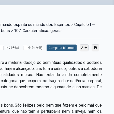
mundo espírita ou mundo dos Espíritos > Capítulo I —
 bons > 107. Características gerais.
中文(大陆)
中文(台灣)
Comparar Idiomas
re a matéria; desejo do bem. Suas qualidades e poderes
e hajam alcançado; uns têm a ciência, outros a sabedoria
ualidades morais. Não estando ainda completamente
ategoria que ocupem, os traços da existência corporal,
s quais se descobrem mesmo algumas de suas manias. De
os bons. São felizes pelo bem que fazem e pelo mal que
ntura, que não tem a perturbá-la nem a inveja, nem os