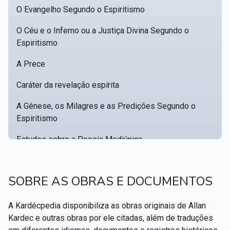
O Evangelho Segundo o Espiritismo
O Céu e o Inferno ou a Justiça Divina Segundo o
Espiritismo
A Prece
Caráter da revelação espírita
A Gênese, os Milagres e as Predições Segundo o
Espiritismo
Estudos sobre a Poesia Mediúnica
Catálogo racional de obras para se fundar uma
▸
biblioteca espírita
SOBRE AS OBRAS E DOCUMENTOS
Obras Póstumas de Allan Kardec
A Kardécpedia disponibiliza as obras originais de Allan
Hippolyte Léon Denizard Rivail
▸
Kardec e outras obras por ele citadas, além de traduções