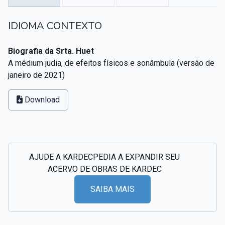
Textos citados em O Livro dos Médiuns
IDIOMA CONTEXTO
CSI - Imagens e registros históricos do espiritismo
▸
Biografia da Srta. Huet
A médium judia, de efeitos físicos e sonâmbula (versão de
janeiro de 2021)
Download
AJUDE A KARDECPEDIA A EXPANDIR SEU
ACERVO DE OBRAS DE KARDEC
SAIBA MAIS