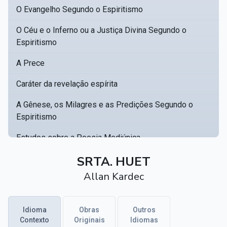
O Evangelho Segundo o Espiritismo
O Céu e o Inferno ou a Justiça Divina Segundo o
Espiritismo
A Prece
Caráter da revelação espírita
A Gênese, os Milagres e as Predições Segundo o
Espiritismo
Estudos sobre a Poesia Mediúnica
Catálogo racional de obras para se fundar uma
SRTA. HUET
▸
biblioteca espírita
Allan Kardec
Obras Póstumas de Allan Kardec
Idioma
Obras
Outros
Hippolyte Léon Denizard Rivail
▸
Contexto
Originais
Idiomas