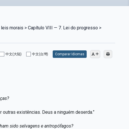
leis morais > Capítulo VIII — 7. Lei do progresso >
中文(大陆)
中文(台灣)
Comparar Idiomas
aças?
r outras existências. Deus a ninguém deserda.”
nham sido selvagens e antropófagos?