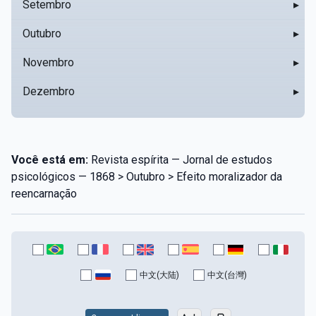
Setembro
▸
Outubro
▸
Novembro
▸
Dezembro
▸
Você está em:
Revista espírita — Jornal de estudos
psicológicos — 1868 > Outubro > Efeito moralizador da
reencarnação
中文(大陆)
中文(台灣)