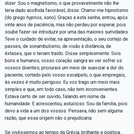
dizer: Sou o magnetismo, o que provavelmente não lhe
teria dado acolhida favorável, disse: Chamo-me hipnotismo
(do grego
hypnos,
sono). Graças a esta senha, entrou, após
vinte anos de paciência, mas não perdeu por esperar, pois
soube fazer-se introduzir por uma das maiores sumidades.
Teve o cuidado de evitar, na apresentação, o seu cortejo de
passes, de sonambulismo, de visão à distância, de
êxtases, que o teriam traído. Disse simplesmente: Sois
bons e humanos; vosso coração sangra ao ver sofrer os
vossos doentes; procurais um meio de suavizar a dor do
paciente, cortado pelo vosso escalpelo; o que empregais,
às vezes é muito perigoso. Eu vos trago um meio mais
simples e que, em todo caso, não tem inconvenientes.
Estava certo de ser ouvido, falando em nome da
humanidade. E acrescentou, astucioso: Sou da família, pois
devo a vida a um dos vossos. Pensava, não sem alguma
razão, que essa origem não o prejudicaria.
Se vivêssemos ao tempo da Grécia, brilhante e poética,