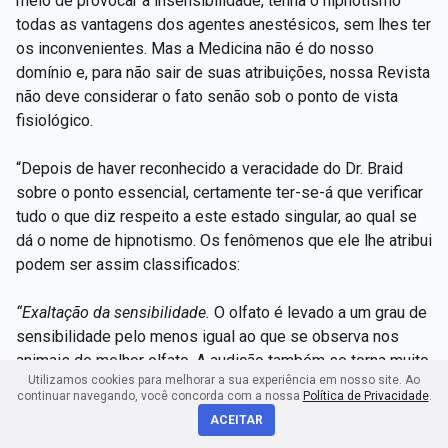
meio de provocar a insensibilidade, tenha o hipnotismo
todas as vantagens dos agentes anestésicos, sem lhes ter
os inconvenientes. Mas a Medicina não é do nosso
domínio e, para não sair de suas atribuições, nossa Revista
não deve considerar o fato senão sob o ponto de vista
fisiológico.
“Depois de haver reconhecido a veracidade do Dr. Braid
sobre o ponto essencial, certamente ter-se-á que verificar
tudo o que diz respeito a este estado singular, ao qual se
dá o nome de hipnotismo. Os fenômenos que ele lhe atribui
podem ser assim classificados:
“Exaltação da sensibilidade.
O olfato é levado a um grau de
sensibilidade pelo menos igual ao que se observa nos
animais de melhor olfato. A audição também se torna muito
Utilizamos cookies para melhorar a sua experiência em nosso site. Ao
penetrante. O tacto adquire, sobretudo em relação à
continuar navegando, você concorda com a nossa
Política de Privacidade
.
temperatura, uma incrível delicadeza.
ACEITAR