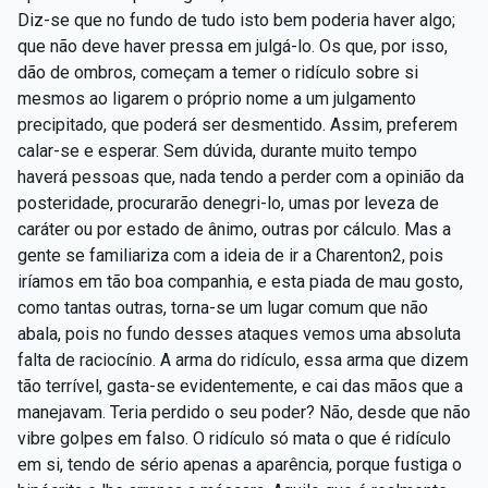
Diz-se que no fundo de tudo isto bem poderia haver algo;
que não deve haver pressa em julgá-lo. Os que, por isso,
dão de ombros, começam a temer o ridículo sobre si
mesmos ao ligarem o próprio nome a um julgamento
precipitado, que poderá ser desmentido. Assim, preferem
calar-se e esperar. Sem dúvida, durante muito tempo
haverá pessoas que, nada tendo a perder com a opinião da
posteridade, procurarão denegri-lo, umas por leveza de
caráter ou por estado de ânimo, outras por cálculo. Mas a
gente se familiariza com a ideia de ir a Charenton2, pois
iríamos em tão boa companhia, e esta piada de mau gosto,
como tantas outras, torna-se um lugar comum que não
abala, pois no fundo desses ataques vemos uma absoluta
falta de raciocínio. A arma do ridículo, essa arma que dizem
tão terrível, gasta-se evidentemente, e cai das mãos que a
manejavam. Teria perdido o seu poder? Não, desde que não
vibre golpes em falso. O ridículo só mata o que é ridículo
em si, tendo de sério apenas a aparência, porque fustiga o