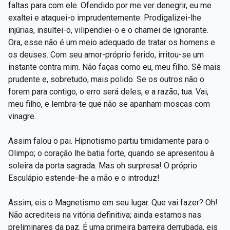
faltas para com ele. Ofendido por me ver denegrir, eu me
exaltei e ataquei-o imprudentemente: Prodigalizei-lhe
injúrias, insultei-o, vilipendiei-o e o chamei de ignorante.
Ora, esse não é um meio adequado de tratar os homens e
os deuses. Com seu amor-próprio ferido, irritou-se um
instante contra mim. Não faças como eu, meu filho. Sê mais
prudente e, sobretudo, mais polido. Se os outros não o
forem para contigo, o erro será deles, e a razão, tua. Vai,
meu filho, e lembra-te que não se apanham moscas com
vinagre.
Assim falou o pai. Hipnotismo partiu timidamente para o
Olimpo; o coração lhe batia forte, quando se apresentou à
soleira da porta sagrada. Mas oh surpresa! O próprio
Esculápio estende-lhe a mão e o introduz!
Assim, eis o Magnetismo em seu lugar. Que vai fazer? Oh!
Não acrediteis na vitória definitiva; ainda estamos nas
preliminares da paz. É uma primeira barreira derrubada, eis