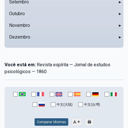
Setembro
▸
Outubro
▸
Novembro
▸
Dezembro
▸
Você está em:
Revista espírita — Jornal de estudos
psicológicos — 1860
中文(大陆)
中文(台灣)
Comparar Idiomas