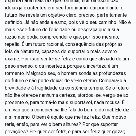
espírita nada mais faz que formular, tirar da escuridão
ideias já existentes em seu foro íntimo; daí por diante, o
futuro lhe revela um objetivo claro, preciso, perfeitamente
definido. Já não anda a esmo, pois vê o seu caminho. Não é
mais esse futuro de felicidade ou desgraça que a sua
razão não podia compreender e que, por isso mesmo,
repelia. É um futuro racional, consequência das próprias
leis da Natureza, capazes de suportar o mais severo
exame. Por isso sente-se feliz e como que aliviado de um
peso imenso, o da incerteza, porque a incerteza é um
tormento. Malgrado seu, o homem sonda as profundezas
do futuro e não pode deixar de vê-lo eterno. Compara-o à
brevidade e à fragilidade da existência terrena. Se o futuro
não lhe oferece nenhuma certeza, atordoa-se, verga-se ao
presente e, para torná-lo mais suportável, nada recusa. É
em vão que a consciência lhe fala do bem e do mal. Ele diz
a si mesmo: O bem é aquilo que me faz feliz. Que motivo
teria, então, para ver o bem alhures? Por que suportar
privações? Ele quer ser feliz, e para ser feliz quer gozar;