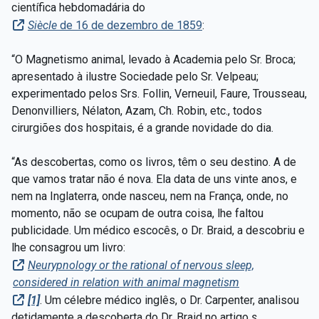
científica hebdomadária do
Siècle
de 16 de dezembro de 1859
:
“O Magnetismo animal, levado à Academia pelo Sr. Broca;
apresentado à ilustre Sociedade pelo Sr. Velpeau;
experimentado pelos Srs. Follin, Verneuil, Faure, Trousseau,
Denonvilliers, Nélaton, Azam, Ch. Robin, etc., todos
cirurgiões dos hospitais, é a grande novidade do dia.
“As descobertas, como os livros, têm o seu destino. A de
que vamos tratar não é nova. Ela data de uns vinte anos, e
nem na Inglaterra, onde nasceu, nem na França, onde, no
momento, não se ocupam de outra coisa, lhe faltou
publicidade. Um médico escocês, o Dr. Braid, a descobriu e
lhe consagrou um livro:
Neurypnology or the rational of nervous sleep,
considered in relation with animal magnetism
[1]
. Um célebre médico inglês, o Dr. Carpenter, analisou
detidamente a descoberta do Dr. Braid no artigo
s