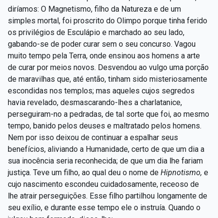
diríamos: O Magnetismo, filho da Natureza e de um
simples mortal, foi proscrito do Olimpo porque tinha ferido
os privilégios de Esculápio e marchado ao seu lado,
gabando-se de poder curar sem o seu concurso. Vagou
muito tempo pela Terra, onde ensinou aos homens a arte
de curar por meios novos. Desvendou ao vulgo uma porção
de maravilhas que, até então, tinham sido misteriosamente
escondidas nos templos; mas aqueles cujos segredos
havia revelado, desmascarando-lhes a charlatanice,
perseguiram-no a pedradas, de tal sorte que foi, ao mesmo
tempo, banido pelos deuses e maltratado pelos homens.
Nem por isso deixou de continuar a espalhar seus
benefícios, aliviando a Humanidade, certo de que um dia a
sua inocência seria reconhecida; de que um dia lhe fariam
justiça. Teve um filho, ao qual deu o nome de
Hipnotismo,
e
cujo nascimento escondeu cuidadosamente, receoso de
lhe atrair perseguições.
Esse filho partilhou longamente de
seu exílio, e durante esse tempo ele o instruía. Quando o