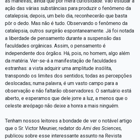
as maneiras, ainda que por mera curiosidade. Vão estudar a
ação das várias substâncias para produzir o fenômeno da
catalepsia; depois, um belo dia, reconhecerão que basta
pôr o dedo. Mas não é tudo. Observando o fenômeno da
catalepsia, outros surgirão espontaneamente. Já foi notada
a liberdade de pensamento durante a suspensão das
faculdades orgânicas. Assim, o pensamento é
independente dos órgãos. Há, pois, no homem, algo além
da matéria. Ver-se-á a manifestação de faculdades
estranhas: a vista adquirir uma amplitude insólita,
transpondo os limites dos sentidos; todas as percepções
deslocadas; numa palavra, é um vasto campo para a
observação e não faltarão observadores. O santuário está
aberto, e esperamos que dele jorre a luz, a menos que o
celeste areópago não deixe a honra a mais ninguém.
Tenham nossos leitores a bondade de ver o notável artigo
que o Sr. Victor Meunier, redator do
Ami des Sciences,
publicou sobre esse interessante assunto na Revista