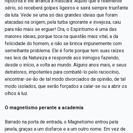
hipócrita e lhe arranca a máscara. Aquilo que é realmente
sério, só receberá golpes ligeiros e sairá sempre triunfante
da luta. Vede se uma só das grandes ideias que foram
atacadas na origem, pela turba ignorante e invejosa, caiu
para não mais se erguer! Ora, o Espiritismo é uma das
maiores ideias, porque toca na questão mais vital, a da
felicidade do homem, e não se brinca impunemente com
semelhante problema. Ele é forte porque tem suas raízes
nas leis da Natureza e responde aos inimigos fazendo,
desde o início, a volta ao mundo. Alguns anos mais, e seus
detratores, impotentes para combatê-lo pelo raciocínio,
encontrar-se-ão de tal modo divorciados da opinião, de tal
modo isolados, que serão forçados a calar-se ou a abrir os
olhos à luz.
O magnetismo perante a academia
Barrado na porta de entrada, o Magnetismo entrou pela
janela, graças a um disfarce e a um outro nome. Em vez de