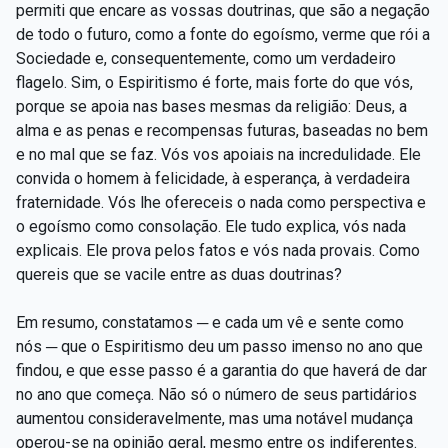
permiti que encare as vossas doutrinas, que são a negação
de todo o futuro, como a fonte do egoísmo, verme que rói a
Sociedade e, consequentemente, como um verdadeiro
flagelo. Sim, o Espiritismo é forte, mais forte do que vós,
porque se apoia nas bases mesmas da religião: Deus, a
alma e as penas e recompensas futuras, baseadas no bem
e no mal que se faz. Vós vos apoiais na incredulidade. Ele
convida o homem à felicidade, à esperança, à verdadeira
fraternidade. Vós lhe ofereceis o nada como perspectiva e
o egoísmo como consolação. Ele tudo explica, vós nada
explicais. Ele prova pelos fatos e vós nada provais. Como
quereis que se vacile entre as duas doutrinas?
Em resumo, constatamos ─ e cada um vê e sente como
nós ─ que o Espiritismo deu um passo imenso no ano que
findou, e que esse passo é a garantia do que haverá de dar
no ano que começa. Não só o número de seus partidários
aumentou consideravelmente, mas uma notável mudança
operou-se na opinião geral, mesmo entre os indiferentes.