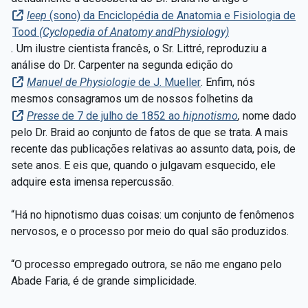
leep
(sono) da Enciclopédia de Anatomia e Fisiologia de
Tood
(Cyclopedia of Anatomy andPhysiology)
.
Um ilustre cientista francês, o Sr. Littré, reproduziu a
análise do Dr. Carpenter na segunda edição do
Manuel de Physiologie
de J. Mueller
. Enfim, nós
mesmos consagramos um de nossos folhetins da
Presse
de 7 de julho de 1852 ao
hipnotismo
,
nome dado
pelo Dr. Braid ao conjunto de fatos de que se trata. A mais
recente das publicações relativas ao assunto data, pois, de
sete anos. E eis que, quando o julgavam esquecido, ele
adquire esta imensa repercussão.
“Há no hipnotismo duas coisas: um conjunto de fenômenos
nervosos, e o processo por meio do qual são produzidos.
“O processo empregado outrora, se não me engano pelo
Abade Faria, é de grande simplicidade.