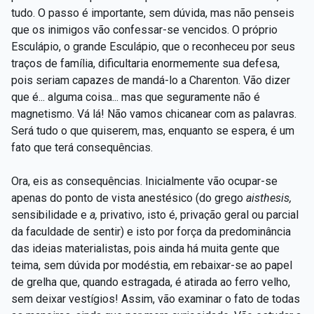
tudo. O passo é importante, sem dúvida, mas não penseis
que os inimigos vão confessar-se vencidos. O próprio
Esculápio, o grande Esculápio, que o reconheceu por seus
traços de família, dificultaria enormemente sua defesa,
pois seriam capazes de mandá-lo a Charenton. Vão dizer
que é... alguma coisa... mas que seguramente não é
magnetismo. Vá lá! Não vamos chicanear com as palavras.
Será tudo o que quiserem, mas, enquanto se espera, é um
fato que terá consequências.
Ora, eis as consequências. Inicialmente vão ocupar-se
apenas do ponto de vista anestésico (do grego
aisthesis,
sensibilidade e
a,
privativo, isto é, privação geral ou parcial
da faculdade de sentir) e isto por força da predominância
das ideias materialistas, pois ainda há muita gente que
teima, sem dúvida por modéstia, em rebaixar-se ao papel
de grelha que, quando estragada, é atirada ao ferro velho,
sem deixar vestígios! Assim, vão examinar o fato de todas