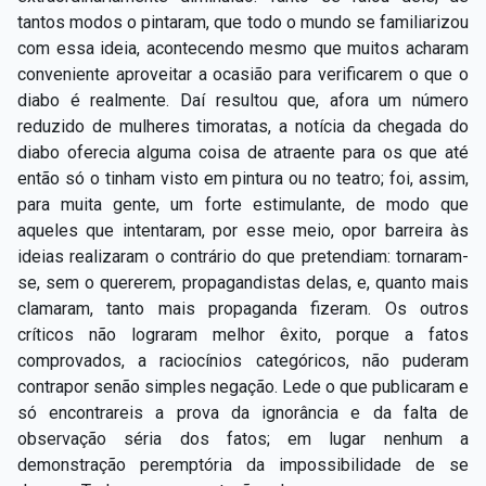
tantos modos o pintaram, que todo o mundo se familiarizou
com essa ideia, acontecendo mesmo que muitos acharam
conveniente aproveitar a ocasião para verificarem o que o
diabo é realmente. Daí resultou que, afora um número
reduzido de mulheres timoratas, a notícia da chegada do
diabo oferecia alguma coisa de atraente para os que até
então só o tinham visto em pintura ou no teatro; foi, assim,
para muita gente, um forte estimulante, de modo que
aqueles que intentaram, por esse meio, opor barreira às
ideias realizaram o contrário do que pretendiam: tornaram-
se, sem o quererem, propagandistas delas, e, quanto mais
clamaram, tanto mais propaganda fizeram. Os outros
críticos não lograram melhor êxito, porque a fatos
comprovados, a raciocínios categóricos, não puderam
contrapor senão simples negação. Lede o que publicaram e
só encontrareis a prova da ignorância e da falta de
observação séria dos fatos; em lugar nenhum a
demonstração peremptória da impossibilidade de se