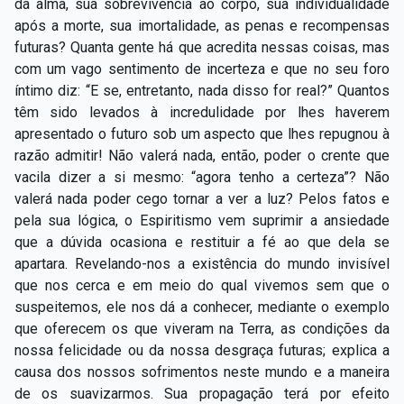
da alma, sua sobrevivência ao corpo, sua individualidade
após a morte, sua imortalidade, as penas e recompensas
futuras? Quanta gente há que acredita nessas coisas, mas
com um vago sentimento de incerteza e que no seu foro
íntimo diz: “E se, entretanto, nada disso for real?” Quantos
têm sido levados à incredulidade por lhes haverem
apresentado o futuro sob um aspecto que lhes repugnou à
razão admitir! Não valerá nada, então, poder o crente que
vacila dizer a si mesmo: “agora tenho a certeza”? Não
valerá nada poder cego tornar a ver a luz? Pelos fatos e
pela sua lógica, o Espiritismo vem suprimir a ansiedade
que a dúvida ocasiona e restituir a fé ao que dela se
apartara. Revelando-nos a existência do mundo invisível
que nos cerca e em meio do qual vivemos sem que o
suspeitemos, ele nos dá a conhecer, mediante o exemplo
que oferecem os que viveram na Terra, as condições da
nossa felicidade ou da nossa desgraça futuras; explica a
causa dos nossos sofrimentos neste mundo e a maneira
de os suavizarmos. Sua propagação terá por efeito