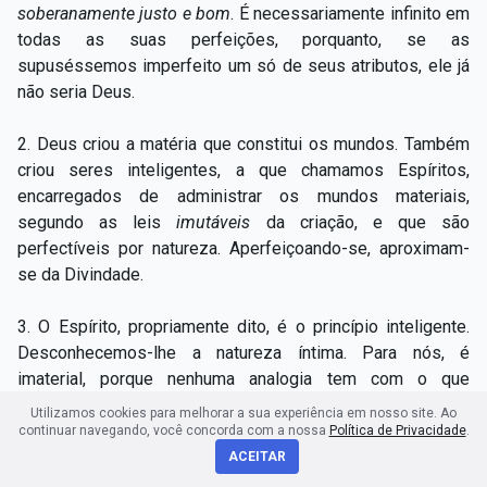
soberanamente justo e bom
. É necessariamente infinito em
todas as suas perfeições, porquanto, se as
supuséssemos imperfeito um só de seus atributos, ele já
não seria Deus.
2. Deus criou a matéria que constitui os mundos. Também
criou seres inteligentes, a que chamamos Espíritos,
encarregados de administrar os mundos materiais,
segundo as leis
imutáveis
da criação, e que são
perfectíveis por natureza. Aperfeiçoando-se, aproximam-
se da Divindade.
3. O Espírito, propriamente dito, é o princípio inteligente.
Desconhecemos-lhe a natureza íntima. Para nós, é
imaterial, porque nenhuma analogia tem com o que
chamamos
matéria
.
Utilizamos cookies para melhorar a sua experiência em nosso site. Ao
continuar navegando, você concorda com a nossa
Política de Privacidade
.
4. Os Espíritos são seres individuais. Têm um invólucro
ACEITAR
etéreo, imponderável, chamado
perispírito
, espécie de