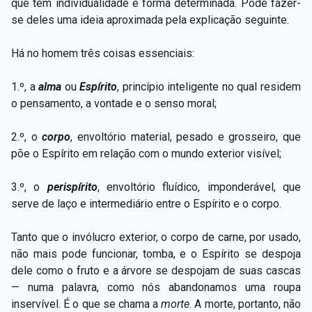
que têm individualidade e forma determinada. Pode fazer-
se deles uma ideia aproximada pela explicação seguinte.
Há no homem três coisas essenciais:
1.º, a
alma
ou
Espírito
, princípio inteligente no qual residem
o pensamento, a vontade e o senso moral;
2.º, o
corpo
, envoltório material, pesado e grosseiro, que
põe o Espírito em relação com o mundo exterior visível;
3.º, o
perispírito
, envoltório fluídico, imponderável, que
serve de laço e intermediário entre o Espírito e o corpo.
Tanto que o invólucro exterior, o corpo de carne, por usado,
não mais pode funcionar, tomba, e o Espírito se despoja
dele como o fruto e a árvore se despojam de suas cascas
— numa palavra, como nós abandonamos uma roupa
inservível. É o que se chama a
morte
. A morte, portanto, não